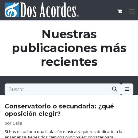
Ir al contenido
Nuestras
publicaciones más
recientes
Conservatorio o secundaria: ¿qué
oposición elegir?
por
Celia
Si has estudiado una titulación musical y quieres dedicarte a la
enseñanza, tienes dos caminos principales: opositar para