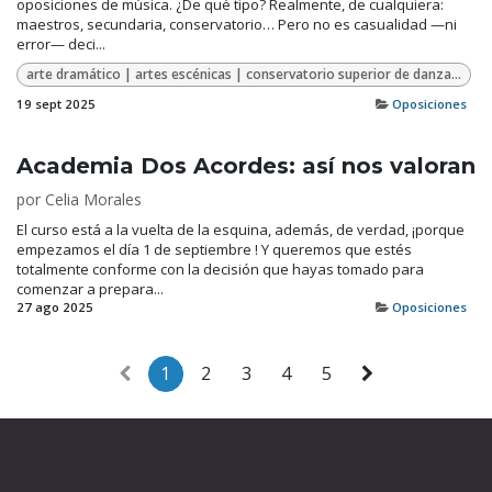
oposiciones de música. ¿De qué tipo? Realmente, de cualquiera:
maestros, secundaria, conservatorio… Pero no es casualidad —ni
error— deci...
arte dramático | artes escénicas | conservatorio superior de danza | danza | enseñanzas artísticas | escuela de arte dramático | oposiciones 2026
19 sept 2025
Oposiciones
Academia Dos Acordes: así nos valoran
por
Celia Morales
El curso está a la vuelta de la esquina, además, de verdad, ¡porque
empezamos el día 1 de septiembre ! Y queremos que estés
totalmente conforme con la decisión que hayas tomado para
comenzar a prepara...
27 ago 2025
Oposiciones
1
2
3
4
5