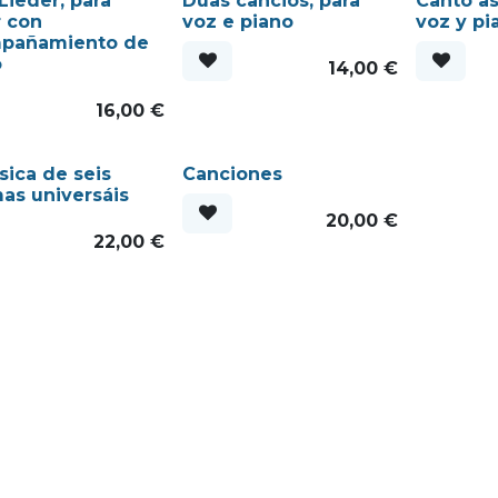
Lieder, para
Dúas canciós, para
Canto as
r con
voz e piano
voz y pi
pañamiento de
o
14,00
€
16,00
€
ica de seis
Canciones
as universáis
20,00
€
22,00
€