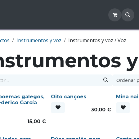
sotros
Tienda
Blog
Contacto
ctos
Instrumentos y voz
Instrumentos y voz / Voz
nstrumentos y
Ordenar p
 poemas galegos,
Oito cançoes
Mina nai
derico García
a
30,00
€
15,00
€