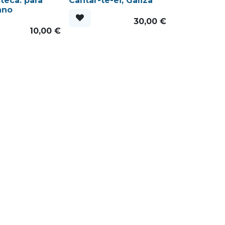
teca: para
Cantar-te-ei, Galiza
ano
30,00
€
10,00
€