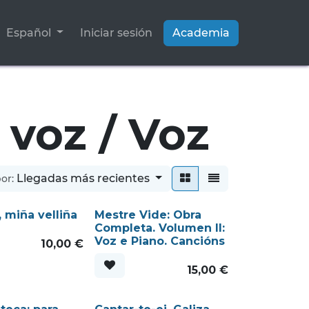
Español
Iniciar sesión
Academia
 voz / Voz
Llegadas más recientes
or:
, miña velliña
Mestre Vide: Obra
Completa. Volumen II:
Voz e Piano. Cancións
10,00
€
15,00
€