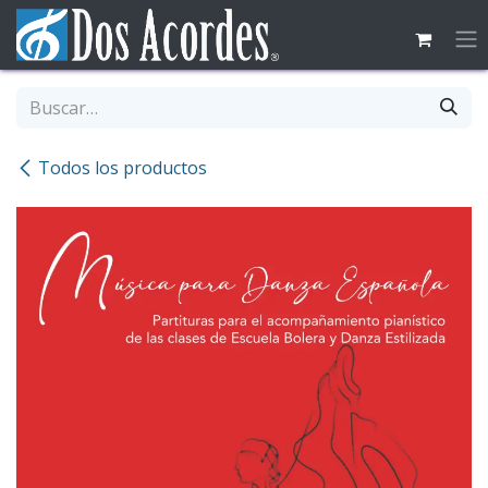
Ir al contenido
Todos los productos